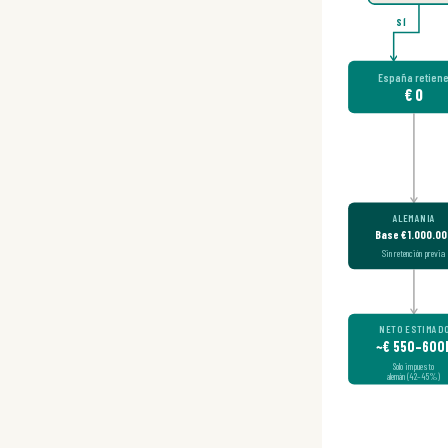
SÍ
España retien
€ 0
ALEMANIA
Base € 1.000.0
Sin retención previa
NETO ESTIMAD
~€ 550–600
Solo impuesto
alemán (42–45%)