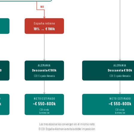
NO
e
España retiene
19% → € 190k
ALEMANIA
ALEMANIA
00
Descuenta € 190k
Descuenta € 190k
CDI España-Alemania
CDI España-Alemania
O
NETO ESTIMADO
NETO ESTIMADO
k
~€ 550–600k
~€ 550–600k
CDI nivela
CDI nivela
la retención
la retención
Los tres escenarios convergen en el mismo neto.
El CDI España-Alemania evita la doble imposición.