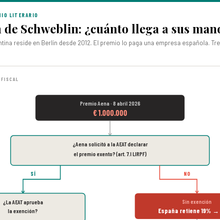
MIO LITERARIO
n de Schweblin: ¿cuánto llega a sus man
ntina reside en Berlín desde 2012. El premio lo paga una empresa española. Tre
 FISCAL
Premio Aena · 8 abril 2026
€ 1.000.000
¿Aena solicitó a la AEAT declarar
el premio exento? (art. 7.l LIRPF)
SÍ
NO
Sin exención
¿La AEAT aprueba
España retiene 19% → 
la exención?