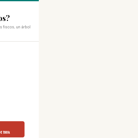
os?
s fiscos, un árbol
€ 190k